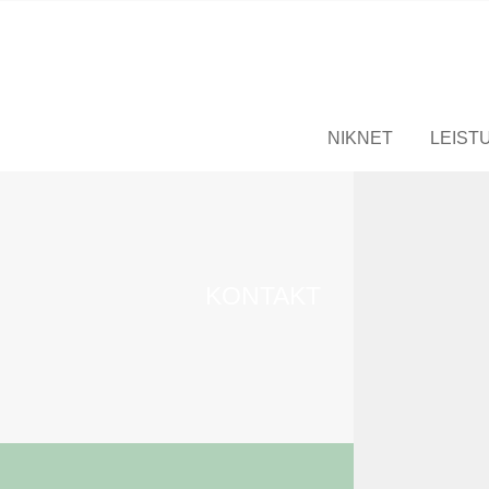
KONTAKT
ADRESSE
Nicole Muhs
NIKNET Webdesign Berlin
NIKNET
LEIST
Nicole Muhs
Telefon: 030. 44 05 27 53
Emma-Ihrer-Straße 39
E-Mail:
mail@niknet.de
10317 Berlin
KONTAKT